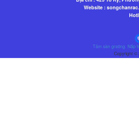
Website : songchanra
Hotl
Tấm sàn grating
Nắp h
Copyright ©