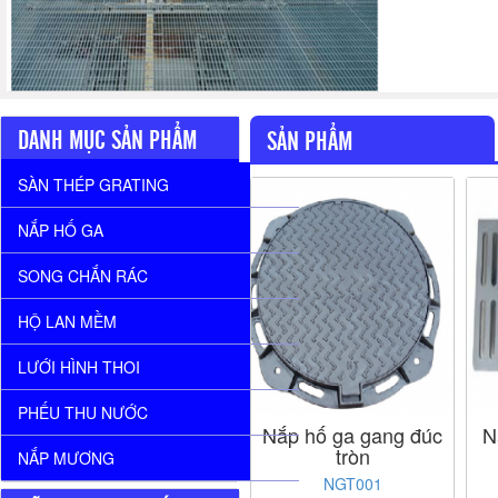
DANH MỤC SẢN PHẨM
SẢN PHẨM
SÀN THÉP GRATING
NẮP HỐ GA
SONG CHẮN RÁC
HỘ LAN MỀM
LƯỚI HÌNH THOI
PHẾU THU NƯỚC
Nắp hố ga gang đúc
N
tròn
NẮP MƯƠNG
NGT001