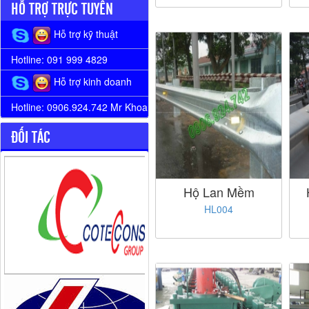
HỖ TRỢ TRỰC TUYẾN
Hỗ trợ kỹ thuật
Hotline: 091 999 4829
Hỗ trợ kinh doanh
Hotline: 0906.924.742 Mr Khoa
ĐỐI TÁC
Hộ Lan Mềm
HL004