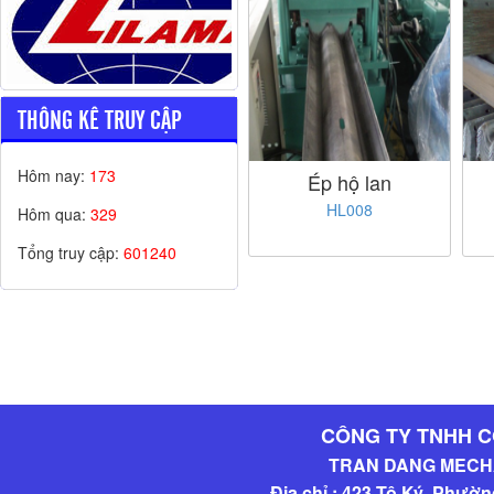
THÔNG KÊ TRUY CẬP
Hôm nay:
173
Ép hộ lan
HL008
Hôm qua:
329
Tổng truy cập:
601240
CÔNG TY TNHH C
TRAN DANG MECHA
Địa chỉ : 423 Tô Ký, Phườ