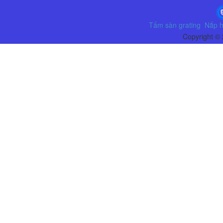
Tấm sàn grating
Nắp h
Copyright ©