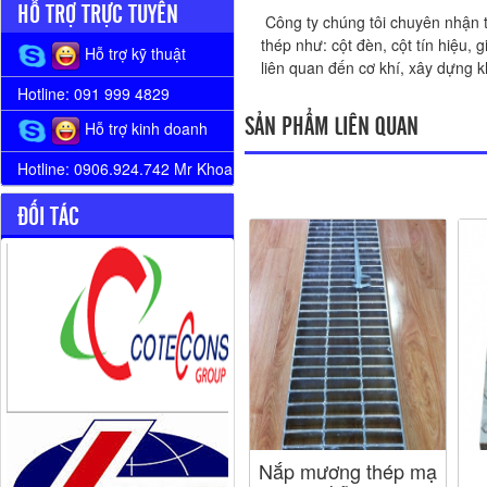
HỖ TRỢ TRỰC TUYẾN
Công ty chúng tôi chuyên nhận 
thép như: cột đèn, cột tín hiệu, 
Hỗ trợ kỹ thuật
liên quan đến cơ khí, xây dựng 
Hotline: 091 999 4829
SẢN PHẨM LIÊN QUAN
Hỗ trợ kinh doanh
Hotline: 0906.924.742 Mr Khoa
ĐỐI TÁC
Nắp mương thép mạ