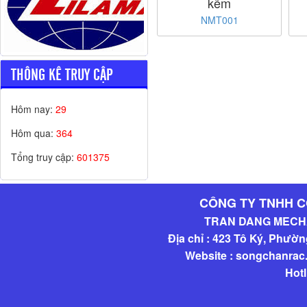
kẽm
NMT001
THÔNG KÊ TRUY CẬP
Hôm nay:
29
Hôm qua:
364
Tổng truy cập:
601375
CÔNG TY TNHH C
TRAN DANG MECHA
Địa chỉ : 423 Tô Ký, Phườ
Website : songchanra
Hotl