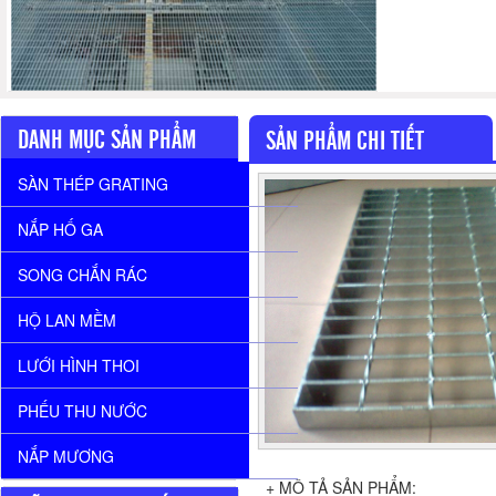
DANH MỤC SẢN PHẨM
SẢN PHẨM CHI TIẾT
SÀN THÉP GRATING
NẮP HỐ GA
SONG CHẮN RÁC
HỘ LAN MỀM
LƯỚI HÌNH THOI
PHẾU THU NƯỚC
NẮP MƯƠNG
+ MÔ TẢ SẢN PHẨM: