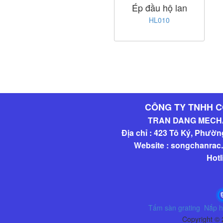
Ép đầu hộ lan
HL010
CÔNG TY TNHH C
TRAN DANG MECHA
Địa chỉ : 423 Tô Ký, Phườ
Website : songchanra
Hotl
Tấm sàn grating
Nắp h
Copyright ©