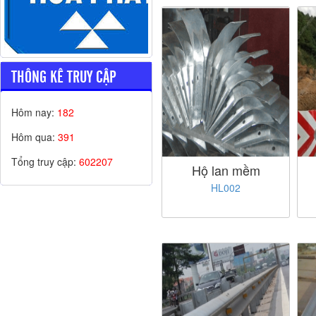
THÔNG KÊ TRUY CẬP
Hôm nay:
182
Hôm qua:
391
Tổng truy cập:
602207
Hộ lan mềm
HL002