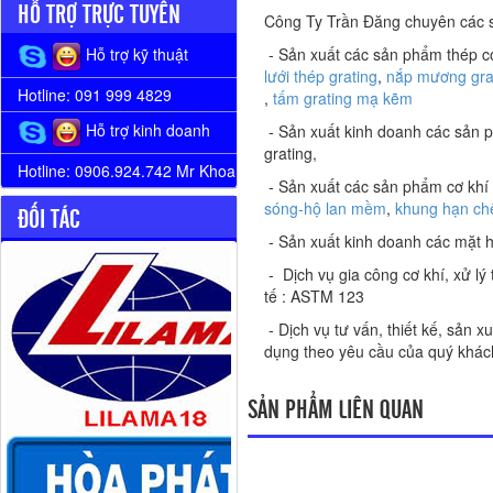
HỖ TRỢ TRỰC TUYẾN
Công Ty Trần Đăng chuyên các s
- Sản xuất các sản phẩm thép c
Hỗ trợ kỹ thuật
lưới thép grating
,
nắp mương gra
Hotline: 091 999 4829
,
tấm grating mạ kẽm
Hỗ trợ kinh doanh
- Sản xuất kinh doanh các sản p
grating,
Hotline: 0906.924.742 Mr Khoa
- Sản xuất các sản phẩm cơ khí
sóng-hộ lan mềm
,
khung hạn ch
ĐỐI TÁC
- Sản xuất kinh doanh các mặt h
- Dịch vụ gia công cơ khí, xử lý
tế : ASTM 123
- Dịch vụ tư vấn, thiết kế, sản 
dụng theo yêu cầu của quý khác
SẢN PHẨM LIÊN QUAN