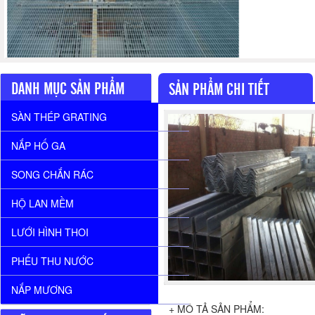
DANH MỤC SẢN PHẨM
SẢN PHẨM CHI TIẾT
SÀN THÉP GRATING
NẮP HỐ GA
SONG CHẮN RÁC
HỘ LAN MỀM
LƯỚI HÌNH THOI
PHẾU THU NƯỚC
NẮP MƯƠNG
+ MÔ TẢ SẢN PHẨM: