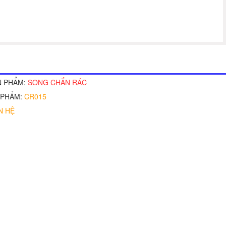
N PHẨM:
SONG CHẮN RÁC
 PHẨM:
CR015
N HỆ