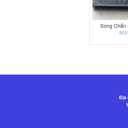
Song Chắn
SC0
Địa 