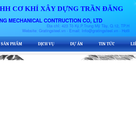
HH CƠ KHÍ XÂY DỰNG TRẦN ĐĂNG
NG MECHANICAL CONTRUCTION CO, LTD
a chỉ: 423 Tô Ký,P.Trung Mỹ Tây, Q.12, TP.HCM
steel.vn - Email: Info@gratingsteel.vn - Hotline: 0906.924.742
SẢN PHẨM
SẢN PHẨM
DỊCH VỤ
DỊCH VỤ
DỰ ÁN
DỰ ÁN
TIN TỨC
TIN TỨC
LI
LI
SẢN PHẨM
DỊCH VỤ
DỰ ÁN
TIN TỨC
LI