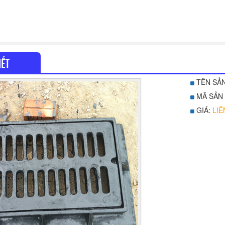
IẾT
TÊN SẢ
MÃ SẢN
GIÁ:
LIÊ