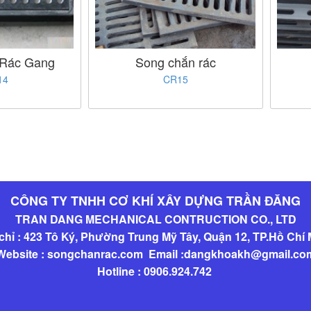
 Rác Gang
Song chắn rác
14
CR15
CÔNG TY TNHH CƠ KHÍ XÂY DỰNG TRẦN ĐĂNG
TRAN DANG MECHANICAL CONTRUCTION CO., LTD
chỉ : 423 Tô Ký, Phường Trung Mỹ Tây, Quận 12, TP.Hồ Chí
Website : songchanrac.com Email :dangkhoakh@gmail.co
Hotline : 0906.924.742