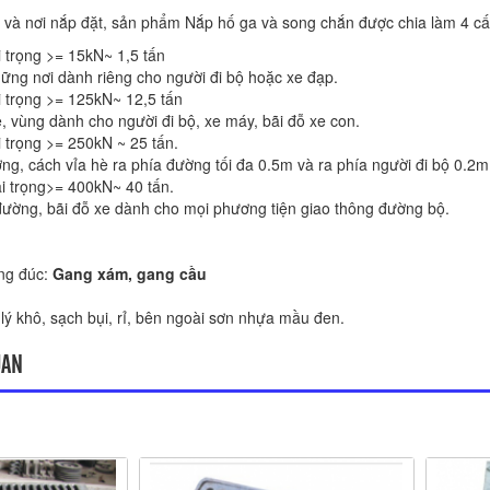
 kế và nơi nắp đặt, sản phẩm Nắp hố ga và song chắn được chia làm 4 c
i trọng >
=
15kN~ 1,5 tấn
ững nơi dành riêng cho người đi bộ hoặc xe đạp.
i trọng >= 125kN~ 12,5 tấn
, vùng dành cho người đi bộ, xe máy, bãi đỗ xe con.
i trọng >= 250kN ~ 25 tấn.
ng, cách vỉa hè ra phía đường tối đa 0.5m và ra phía người đi bộ 0.2m
ải trọng>= 400kN~ 40 tấn.
đường, bãi đỗ xe dành cho mọi phương tiện giao thông đường bộ.
ng đúc:
Gang xám, gang cầu
ý khô, sạch bụi, rỉ, bên ngoài sơn nhựa mầu đen.
UAN