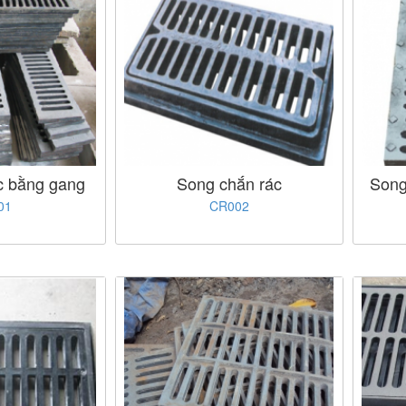
c bằng gang
Song chắn rác
Song
01
CR002