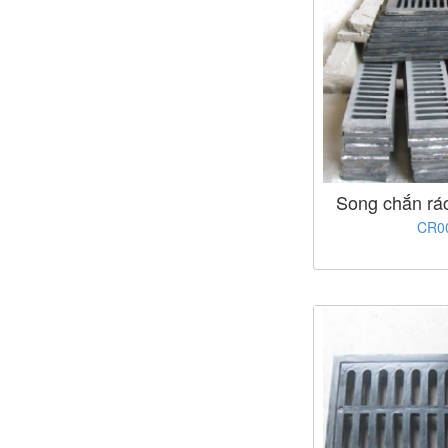
Song chắn rá
CR0