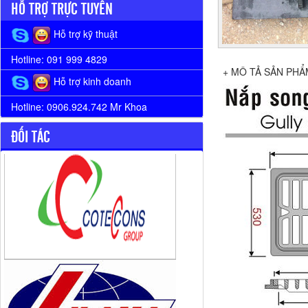
HỖ TRỢ TRỰC TUYẾN
Hỗ trợ kỹ thuật
Hotline: 091 999 4829
+ MÔ TẢ SẢN PHẨ
Hỗ trợ kinh doanh
Hotline: 0906.924.742 Mr Khoa
ĐỐI TÁC