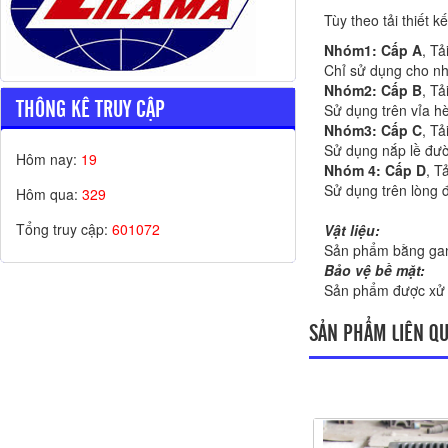
Tùy theo tải thiết
Nhóm1:
Cấp A
, Tả
Chỉ sử dụng cho nh
Nhóm2:
Cấp B
, Tả
THÔNG KÊ TRUY CẬP
Sử dụng trên vỉa hè
Nhóm3:
Cấp C
, Tả
Sử dụng nắp lề đườ
Hôm nay:
19
Nhóm 4:
Cấp D
, T
Sử dụng trên lòng 
Hôm qua:
329
Tổng truy cập:
601072
Vật liệu:
Sản phẩm bằng ga
Bảo vệ bề mặt:
Sản phẩm được xử l
SẢN PHẨM LIÊN Q