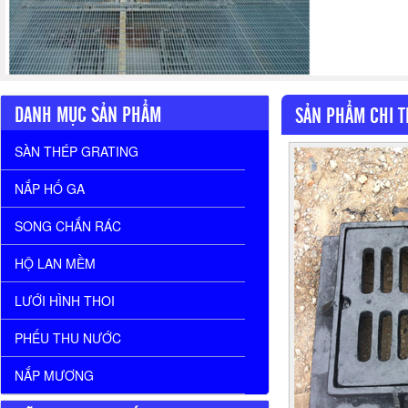
DANH MỤC SẢN PHẨM
SẢN PHẨM CHI T
SÀN THÉP GRATING
NẮP HỐ GA
SONG CHẮN RÁC
HỘ LAN MỀM
LƯỚI HÌNH THOI
PHẾU THU NƯỚC
NẮP MƯƠNG