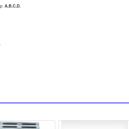
ấp:
A,B,C,D.
.