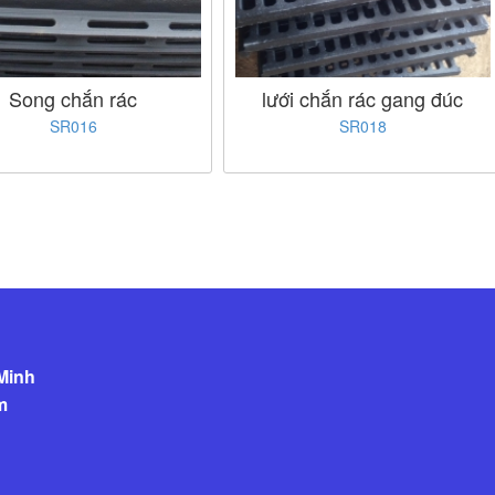
Song chắn rác
lưới chắn rác gang đúc
SR016
SR018
 Minh
m