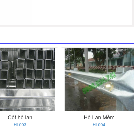
Cột hô lan
Hộ Lan Mềm
HL003
HL004