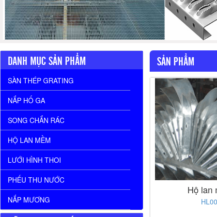
DANH MỤC SẢN PHẨM
SẢN PHẨM
SÀN THÉP GRATING
NẮP HỐ GA
SONG CHẮN RÁC
HỘ LAN MỀM
LƯỚI HÌNH THOI
PHẾU THU NƯỚC
Hộ lan
NẮP MƯƠNG
HL0