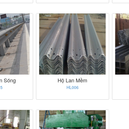
ôn Sóng
Hộ Lan Mềm
05
HL006