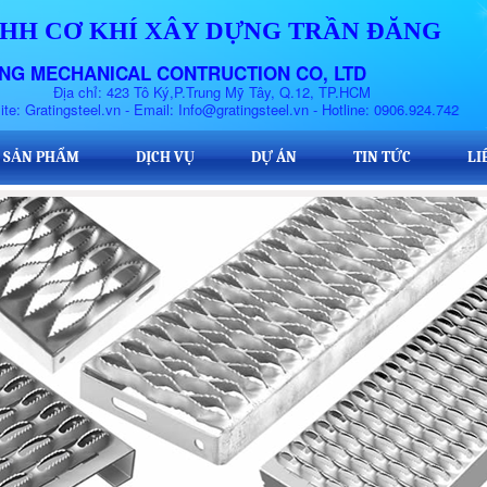
HH CƠ KHÍ XÂY DỰNG TRẦN ĐĂNG
NG MECHANICAL CONTRUCTION CO, LTD
a chỉ: 423 Tô Ký,P.Trung Mỹ Tây, Q.12, TP.HCM
steel.vn - Email: Info@gratingsteel.vn - Hotline: 0906.924.742
SẢN PHẨM
SẢN PHẨM
DỊCH VỤ
DỊCH VỤ
DỰ ÁN
DỰ ÁN
TIN TỨC
TIN TỨC
LI
LI
SẢN PHẨM
DỊCH VỤ
DỰ ÁN
TIN TỨC
LI