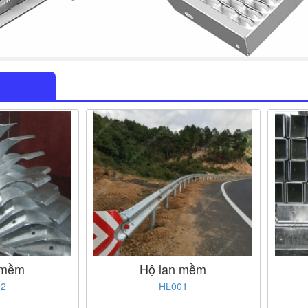
 mềm
Hộ lan mềm
02
HL001