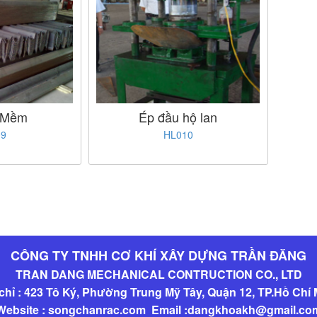
 Mềm
Ép đầu hộ lan
09
HL010
CÔNG TY TNHH CƠ KHÍ XÂY DỰNG TRẦN ĐĂNG
TRAN DANG MECHANICAL CONTRUCTION CO., LTD
chỉ : 423 Tô Ký, Phường Trung Mỹ Tây, Quận 12, TP.Hồ Chí
Website : songchanrac.com Email :dangkhoakh@gmail.co