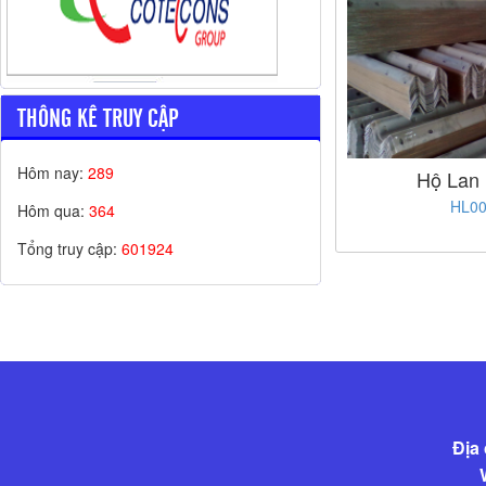
THÔNG KÊ TRUY CẬP
Hôm nay:
289
Hộ Lan
HL0
Hôm qua:
364
Tổng truy cập:
601924
Địa 