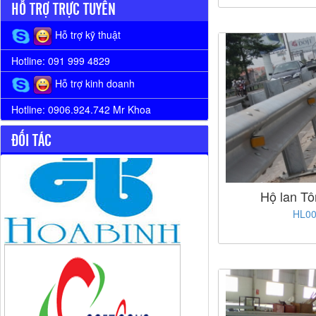
HỖ TRỢ TRỰC TUYẾN
Hỗ trợ kỹ thuật
Hotline: 091 999 4829
Hỗ trợ kinh doanh
Hotline: 0906.924.742 Mr Khoa
ĐỐI TÁC
Hộ lan T
HL0