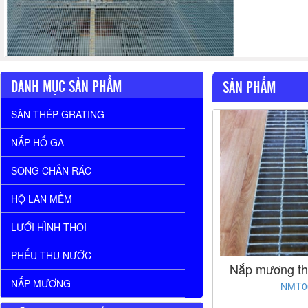
DANH MỤC SẢN PHẨM
SẢN PHẨM
SÀN THÉP GRATING
NẮP HỐ GA
SONG CHẮN RÁC
HỘ LAN MỀM
LƯỚI HÌNH THOI
PHẾU THU NƯỚC
Nắp mương t
NẮP MƯƠNG
NMT0