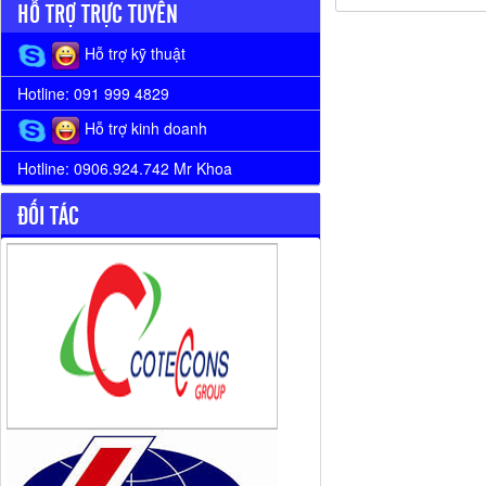
HỖ TRỢ TRỰC TUYẾN
Hỗ trợ kỹ thuật
Hotline: 091 999 4829
Hỗ trợ kinh doanh
Hotline: 0906.924.742 Mr Khoa
ĐỐI TÁC