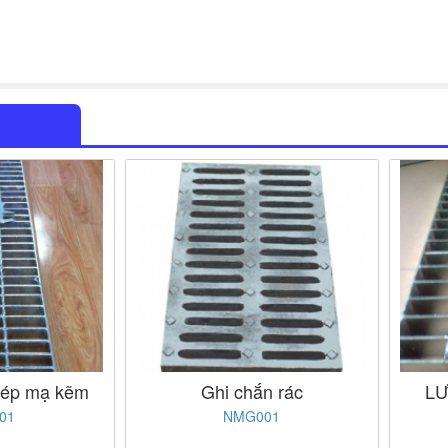
hép mạ kẽm
Ghi chắn rác
LƯ
01
NMG001