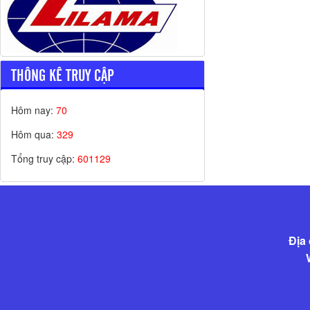
THÔNG KÊ TRUY CẬP
Hôm nay:
70
Hôm qua:
329
Tổng truy cập:
601129
Địa 