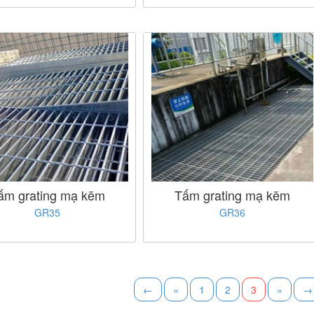
ấm grating mạ kẽm
Tấm grating mạ kẽm
GR35
GR36
←
«
1
2
3
»
→