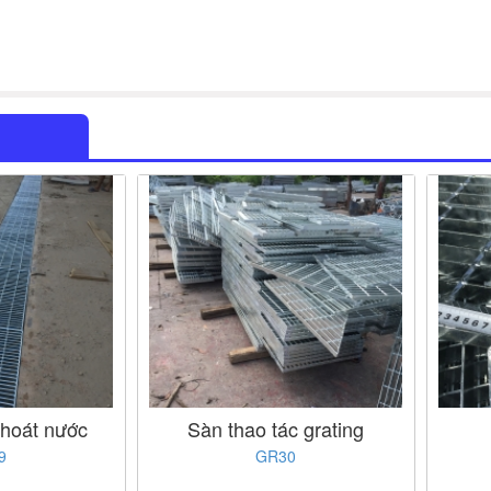
hoát nước
Sàn thao tác grating
9
GR30