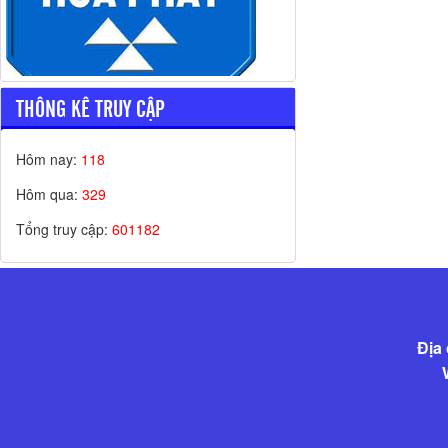
THÔNG KÊ TRUY CẬP
Hôm nay:
118
Hôm qua:
329
Tổng truy cập:
601182
Địa 