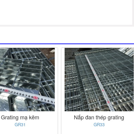
Grating mạ kẽm
Nắp đan thép grating
GR31
GR33