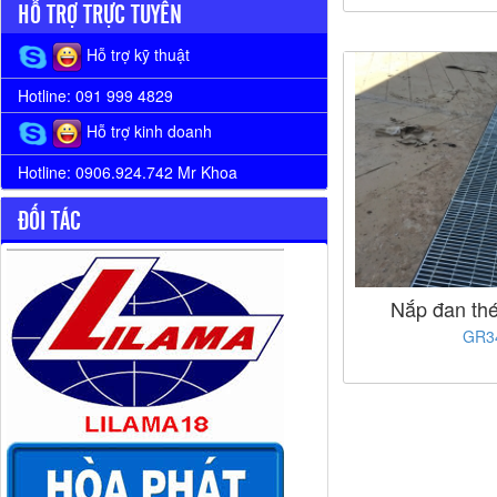
HỖ TRỢ TRỰC TUYẾN
Hỗ trợ kỹ thuật
Hotline: 091 999 4829
Hỗ trợ kinh doanh
Hotline: 0906.924.742 Mr Khoa
ĐỐI TÁC
Nắp đan thé
GR3