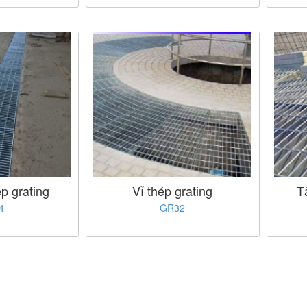
p grating
Vỉ thép grating
T
4
GR32