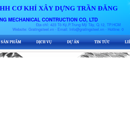
HH CƠ KHÍ XÂY DỰNG TRẦN ĐĂNG
NG MECHANICAL CONTRUCTION CO, LTD
a chỉ: 423 Tô Ký,P.Trung Mỹ Tây, Q.12, TP.HCM
steel.vn - Email: Info@gratingsteel.vn - Hotline: 0906.924.742
SẢN PHẨM
SẢN PHẨM
DỊCH VỤ
DỊCH VỤ
DỰ ÁN
DỰ ÁN
TIN TỨC
TIN TỨC
LI
LI
SẢN PHẨM
DỊCH VỤ
DỰ ÁN
TIN TỨC
LI