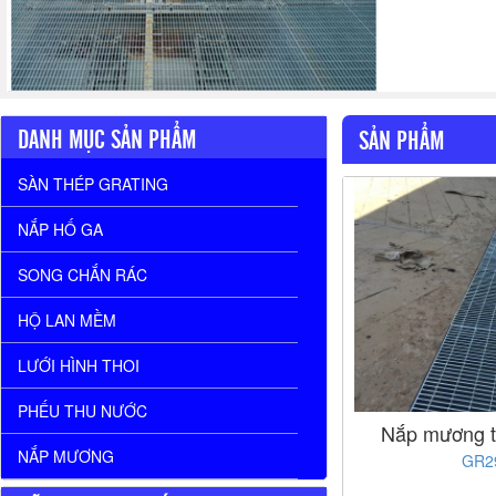
DANH MỤC SẢN PHẨM
SẢN PHẨM
SÀN THÉP GRATING
NẮP HỐ GA
SONG CHẮN RÁC
HỘ LAN MỀM
LƯỚI HÌNH THOI
PHẾU THU NƯỚC
Nắp mương t
NẮP MƯƠNG
GR2